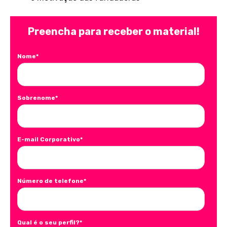
Preencha para receber o material!
Nome
*
Sobrenome
*
E-mail Corporativo
*
Número de telefone
*
Qual é o seu perfil?
*