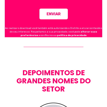
Ao realizar o download você também está autorizando o Distrito a enviar conteúdos
de seu interesse. Respeitamos a sua privacidade, você pode
alterar suas
preferências
e confira nossa
política de privacidade
DEPOIMENTOS DE
GRANDES NOMES DO
SETOR